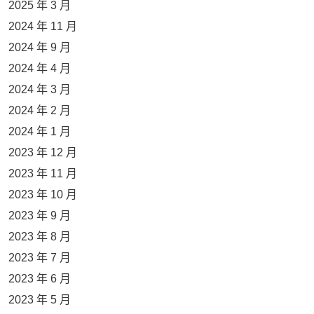
2025 年 3 月
2024 年 11 月
2024 年 9 月
2024 年 4 月
2024 年 3 月
2024 年 2 月
2024 年 1 月
2023 年 12 月
2023 年 11 月
2023 年 10 月
2023 年 9 月
2023 年 8 月
2023 年 7 月
2023 年 6 月
2023 年 5 月