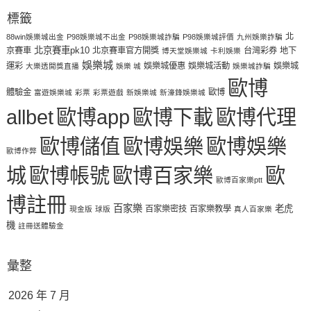
標籤
北
88win娛樂城出金
P98娛樂城不出金
P98娛樂城詐騙
P98娛樂城評價
九州娛樂詐騙
北京賽車pk10
京賽車
北京賽車官方開獎
台灣彩券
地下
博天堂娛樂城
卡利娛樂
娛樂城
運彩
娛樂城優惠
娛樂城活動
娛樂城
大樂透開獎直播
娛樂 城
娛樂城詐騙
歐博
體驗金
歐博
富遊娛樂城
彩票
彩票遊戲
新娛樂城
新濠鋒娛樂城
allbet
歐博app
歐博下載
歐博代理
歐博儲值
歐博娛樂
歐博娛樂
歐博作弊
城
歐博帳號
歐博百家樂
歐
歐博百家樂ptt
博註冊
百家樂
老虎
百家樂密技
百家樂教學
現金版
球版
真人百家樂
機
註冊送體驗金
彙整
2026 年 7 月