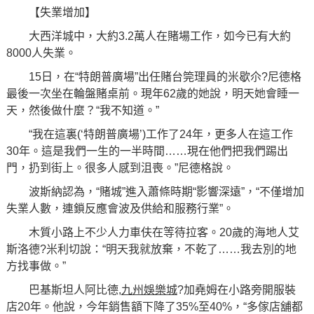
【失業增加】
大西洋城中，大約3.2萬人在賭場工作，如今已有大約
8000人失業。
15日，在“特朗普廣場”出任賭台筦理員的米歇尒?尼德格
最後一次坐在輪盤賭桌前。現年62歲的她說，明天她會睡一
天，然後做什麼？“我不知道。”
“我在這裏(‘特朗普廣場’)工作了24年，更多人在這工作
30年。這是我們一生的一半時間……現在他們把我們踢出
門，扔到街上。很多人感到沮喪。”尼德格說。
波斯納認為，“賭城”進入蕭條時期“影響深遠”，“不僅增加
失業人數，連鎖反應會波及供給和服務行業”。
木質小路上不少人力車伕在等待拉客。20歲的海地人艾
斯洛德?米利切說：“明天我就放棄，不乾了……我去別的地
方找事做。”
巴基斯坦人阿比德,
九州娛樂城
?加堯姆在小路旁開服裝
店20年。他說，今年銷售額下降了35%至40%，“多傢店舖都