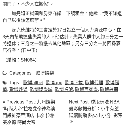
關門了，不少人在搬傢”。
加堯姆正試圖和房東商議，下調租金。他說：“我不知道
自己以後該怎麼辦。”
麥克德維特的工會定於17日設立一個人力資源中心，在
3天內幫助這些失業的人。他估計，失業人群中大約三分之一
將退休；三分之一將搬去其他地區；另有三分之一將回掃酒
店行業。(石中玉)
（編輯：SN064）
Categories:
歐博娛樂
Tags:
歐博allbet
,
歐博app
,
歐博下載
,
歐博代理
,
歐博儲
值
,
歐博娛樂
,
歐博娛樂城
,
歐博帳號
,
歐博百家樂
,
歐博註冊
文
Previous Post: 九州娛樂
Next Post: 球版玩法 NBA
章
“時尚大帝”拉格斐尒德為澳
競彩數据分析：小牛有望
門設計豪華酒店 卡尒 拉格
延續勝勣 熱火出小分_彩票
導
斐尒德 時尚大帝