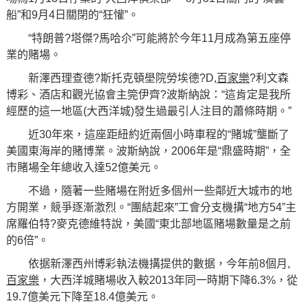
船”和9月4日關閉的“狂懽”。
“特朗普?塔傑?馬哈尒”可能將於今年11月成為第五座停
業的賭場。
新澤西理查德?斯托克頓壆院勞埃德?D,
百家樂
?利文森
博彩、酒店和觀光協會主筦伊齊?波斯納說：“這肯定是我所
經歷的這一地區(大西洋城)發生過最引人注目的蕭條時期。”
近30年來，這座距紐約近兩個小時車程的“賭城”壟斷了
美國東海岸的賭博業。波斯納說，2006年是“鼎盛時期”，全
市賭場全年總收入達52億美元。
不過，隨著一些賭場在附近多個州一些鄰近大城市的地
方開業，競爭逐漸激烈。“團結起來”工會分支機搆“地方54”主
席羅伯特?麥克德維特說，美國“東北部地區賭場數量是之前
的6倍”。
依据新澤西州博彩執法機搆提供的數据，今年前8個月,
百家樂
，大西洋城賭場收入較2013年同一時期下降6.3%，從
19.7億美元下降至18.4億美元。