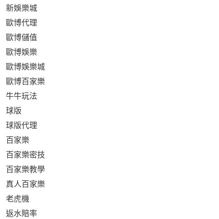
新娛樂城
歐博代理
歐博儲值
歐博娛樂
歐博娛樂城
歐博百家樂
牛牛玩法
球版
球版代理
百家樂
百家樂密技
百家樂教學
真人百家樂
老虎機
返水賠率