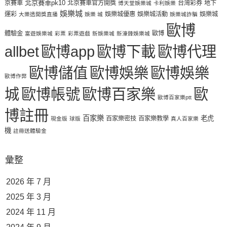
北京賽車pk10
京賽車
北京賽車官方開獎
台灣彩券
地下
博天堂娛樂城
卡利娛樂
娛樂城
運彩
娛樂城優惠
娛樂城活動
娛樂城
大樂透開獎直播
娛樂 城
娛樂城詐騙
歐博
體驗金
歐博
富遊娛樂城
彩票
彩票遊戲
新娛樂城
新濠鋒娛樂城
allbet
歐博app
歐博下載
歐博代理
歐博儲值
歐博娛樂
歐博娛樂
歐博作弊
城
歐博帳號
歐博百家樂
歐
歐博百家樂ptt
博註冊
百家樂
老虎
百家樂密技
百家樂教學
現金版
球版
真人百家樂
機
註冊送體驗金
彙整
2026 年 7 月
2025 年 3 月
2024 年 11 月