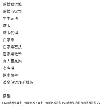
歐博娛樂城
歐博百家樂
牛牛玩法
球版
球版代理
百家樂
百家樂密技
百家樂教學
真人百家樂
老虎機
返水賠率
黃金俱樂部手機版
標籤
北
88win娛樂城出金
P98娛樂城不出金
P98娛樂城詐騙
P98娛樂城評價
九州娛樂詐騙