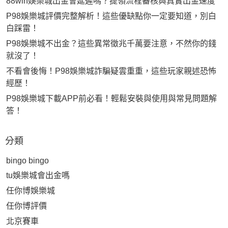
88win娛樂城出金會延遲嗎？提領流程審核與真實出金速度
P98娛樂城評價完整解析！這些優缺點你一定要知道，別白
白踩雷！
P98娛樂城不出金？這些異常徵兆千萬要注意，不然你的錢
就沒了！
不看會後悔！P98娛樂城詐騙疑雲重重，這些玩家親述恐怖
經歷！
P98娛樂城下載APP前必看！輕鬆安裝與使用與常見問題解
答！
分類
bingo bingo
tu娛樂城會出金嗎
任你博娛樂城
任你博評價
北京賽車