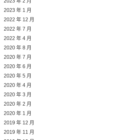
2023 年 2 月
2023 年 1 月
2022 年 12 月
2022 年 7 月
2022 年 4 月
2020 年 8 月
2020 年 7 月
2020 年 6 月
2020 年 5 月
2020 年 4 月
2020 年 3 月
2020 年 2 月
2020 年 1 月
2019 年 12 月
2019 年 11 月