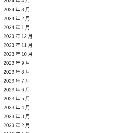
2024 年 4 月
2024 年 3 月
2024 年 2 月
2024 年 1 月
2023 年 12 月
2023 年 11 月
2023 年 10 月
2023 年 9 月
2023 年 8 月
2023 年 7 月
2023 年 6 月
2023 年 5 月
2023 年 4 月
2023 年 3 月
2023 年 2 月