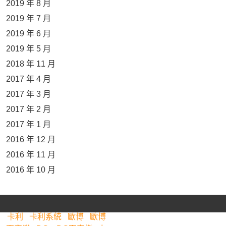
2019 年 8 月
2019 年 7 月
2019 年 6 月
2019 年 5 月
2018 年 11 月
2017 年 4 月
2017 年 3 月
2017 年 2 月
2017 年 1 月
2016 年 12 月
2016 年 11 月
2016 年 10 月
卡利
|
卡利系統
|
歐博
|
歐博