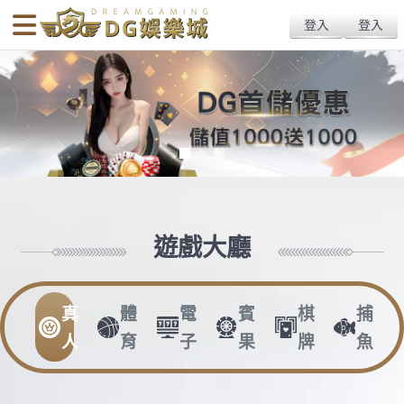
body{overflow:hidden !important;}
歐博娛樂─真人百家樂,視訊
百家樂,真人百家線上,保險
百家樂