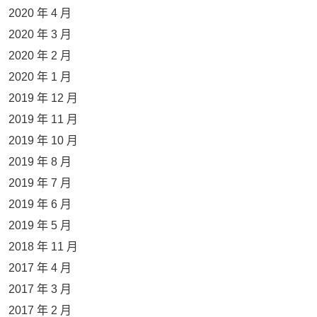
2020 年 4 月
2020 年 3 月
2020 年 2 月
2020 年 1 月
2019 年 12 月
2019 年 11 月
2019 年 10 月
2019 年 8 月
2019 年 7 月
2019 年 6 月
2019 年 5 月
2018 年 11 月
2017 年 4 月
2017 年 3 月
2017 年 2 月