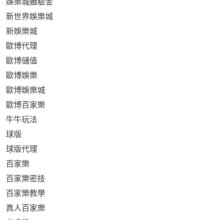
娛樂城體驗金
新世界娛樂城
新娛樂城
歐博代理
歐博儲值
歐博娛樂
歐博娛樂城
歐博百家樂
牛牛玩法
球版
球版代理
百家樂
百家樂密技
百家樂教學
真人百家樂