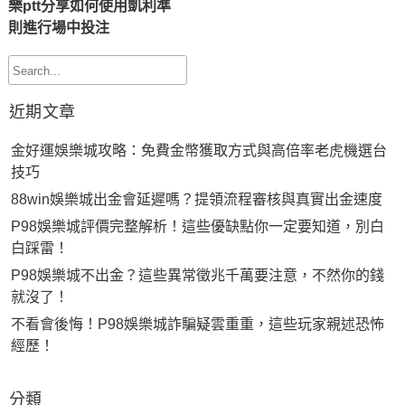
章
樂ptt分享
如何使用凱利準
則進行
場中投注
導
覽
近期文章
金好運娛樂城攻略：免費金幣獲取方式與高倍率老虎機選台
技巧
88win娛樂城出金會延遲嗎？提領流程審核與真實出金速度
P98娛樂城評價完整解析！這些優缺點你一定要知道，別白
白踩雷！
P98娛樂城不出金？這些異常徵兆千萬要注意，不然你的錢
就沒了！
不看會後悔！P98娛樂城詐騙疑雲重重，這些玩家親述恐怖
經歷！
分類