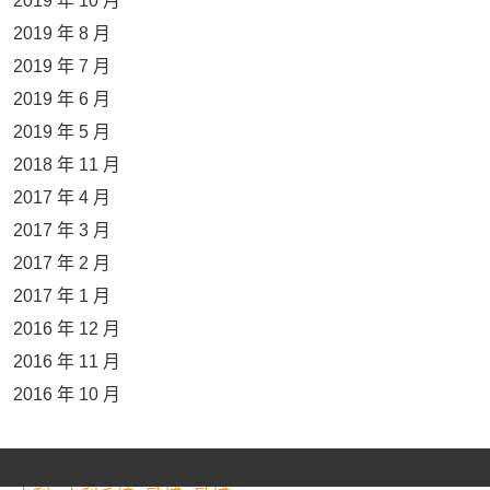
2019 年 10 月
2019 年 8 月
2019 年 7 月
2019 年 6 月
2019 年 5 月
2018 年 11 月
2017 年 4 月
2017 年 3 月
2017 年 2 月
2017 年 1 月
2016 年 12 月
2016 年 11 月
2016 年 10 月