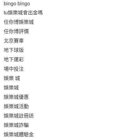
bingo bingo
tu娛樂城會出金嗎
任你博娛樂城
任你博評價
北京賽車
地下球版
地下運彩
場中投注
娛樂 城
娛樂城
娛樂城優惠
娛樂城活動
娛樂城註冊送
娛樂城詐騙
娛樂城體驗金