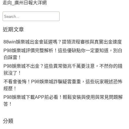
走向_廣州日報大洋網
覽
近期文章
88win娛樂城出金會延遲嗎？提領流程審核與真實出金速度
P98娛樂城評價完整解析！這些優缺點你一定要知道，別白
白踩雷！
P98娛樂城不出金？這些異常徵兆千萬要注意，不然你的錢
就沒了！
不看會後悔！P98娛樂城詐騙疑雲重重，這些玩家親述恐怖
經歷！
P98娛樂城下載APP前必看！輕鬆安裝與使用與常見問題解
答！
分類