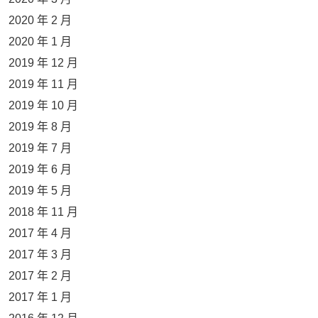
2020 年 2 月
2020 年 1 月
2019 年 12 月
2019 年 11 月
2019 年 10 月
2019 年 8 月
2019 年 7 月
2019 年 6 月
2019 年 5 月
2018 年 11 月
2017 年 4 月
2017 年 3 月
2017 年 2 月
2017 年 1 月