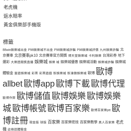
老虎機
返水賠率
黃金俱樂部手機版
標籤
北
88win娛樂城出金
P98娛樂城不出金
P98娛樂城詐騙
P98娛樂城評價
九州娛樂詐騙
北京賽車pk10
京賽車
北京賽車官方開獎
台灣彩券
地下
博天堂娛樂城
卡利娛樂
娛樂城
運彩
娛樂城優惠
娛樂城活動
娛樂城
大樂透開獎直播
娛樂 城
娛樂城詐騙
歐博
體驗金
歐博
富遊娛樂城
彩票
彩票遊戲
新娛樂城
新濠鋒娛樂城
allbet
歐博app
歐博下載
歐博代理
歐博儲值
歐博娛樂
歐博娛樂
歐博作弊
城
歐博帳號
歐博百家樂
歐
歐博百家樂ptt
博註冊
百家樂
老虎
百家樂密技
百家樂教學
現金版
球版
真人百家樂
機
註冊送體驗金