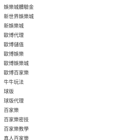
娛樂城體驗金
新世界娛樂城
新娛樂城
歐博代理
歐博儲值
歐博娛樂
歐博娛樂城
歐博百家樂
牛牛玩法
球版
球版代理
百家樂
百家樂密技
百家樂教學
真人百家樂