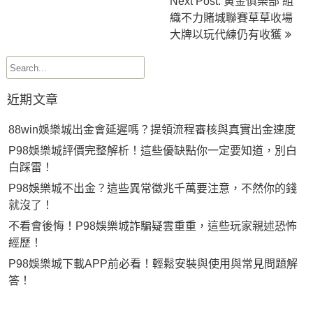
Next Post: 黃金俱樂部‎ 組
章
織不力賭城聯賽草草收場
大牌以玩代練仍有收獲
導
覽
近期文章
88win娛樂城出金會延遲嗎？提領流程審核與真實出金速度
P98娛樂城評價完整解析！這些優缺點你一定要知道，別白
白踩雷！
P98娛樂城不出金？這些異常徵兆千萬要注意，不然你的錢
就沒了！
不看會後悔！P98娛樂城詐騙疑雲重重，這些玩家親述恐怖
經歷！
P98娛樂城下載APP前必看！輕鬆安裝與使用與常見問題解
答！