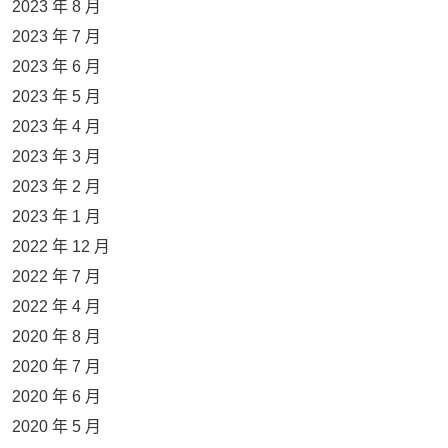
2023 年 8 月
2023 年 7 月
2023 年 6 月
2023 年 5 月
2023 年 4 月
2023 年 3 月
2023 年 2 月
2023 年 1 月
2022 年 12 月
2022 年 7 月
2022 年 4 月
2020 年 8 月
2020 年 7 月
2020 年 6 月
2020 年 5 月