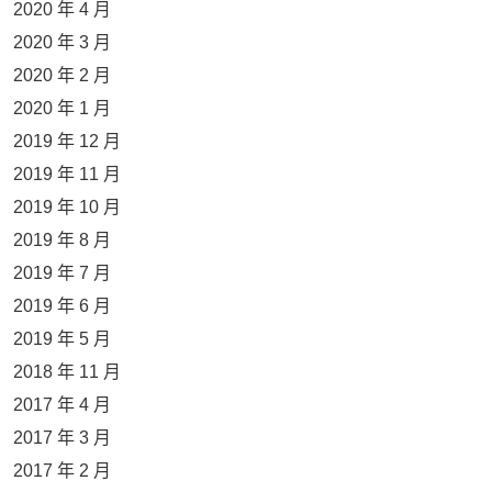
2020 年 4 月
2020 年 3 月
2020 年 2 月
2020 年 1 月
2019 年 12 月
2019 年 11 月
2019 年 10 月
2019 年 8 月
2019 年 7 月
2019 年 6 月
2019 年 5 月
2018 年 11 月
2017 年 4 月
2017 年 3 月
2017 年 2 月