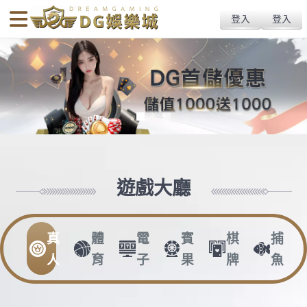
body{overflow:hidden !important;}
歐博娛樂─真人百家樂,視訊
百家樂,真人百家線上,保險
百家樂