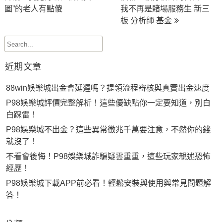
圖”的老人有點傻
我不再是賭場服務生 新三
導
板 分析師 基金
覽
近期文章
88win娛樂城出金會延遲嗎？提領流程審核與真實出金速度
P98娛樂城評價完整解析！這些優缺點你一定要知道，別白
白踩雷！
P98娛樂城不出金？這些異常徵兆千萬要注意，不然你的錢
就沒了！
不看會後悔！P98娛樂城詐騙疑雲重重，這些玩家親述恐怖
經歷！
P98娛樂城下載APP前必看！輕鬆安裝與使用與常見問題解
答！