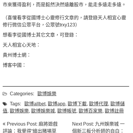
市來獲得盈利，而是毅然決然遠離股市，能走多遠走多遠。
（喜懽看李從國博士心靈修行文章的，請登錄天人相宜心靈
修行微信公眾平台，公眾號trxy123）
想看李從國博士其它文章，可登錄：
天人相宜心天地：
貴州博士網：
博客中國：
Categories:
歐博娛樂
Tags:
歐博allbet
,
歐博app
,
歐博下載
,
歐博代理
,
歐博儲
值
,
歐博娛樂
,
歐博娛樂城
,
歐博帳號
,
歐博百家樂
,
歐博註冊
文
Previous Post: 麻將遊戲
Next Post: 九州娛樂城 一
章
評論：我覺得“繪出賭場草
個新三板分析師的自白：