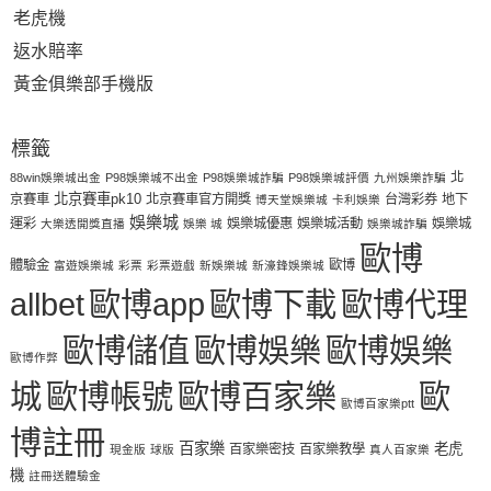
老虎機
返水賠率
黃金俱樂部手機版
標籤
北
88win娛樂城出金
P98娛樂城不出金
P98娛樂城詐騙
P98娛樂城評價
九州娛樂詐騙
北京賽車pk10
京賽車
北京賽車官方開獎
台灣彩券
地下
博天堂娛樂城
卡利娛樂
娛樂城
運彩
娛樂城優惠
娛樂城活動
娛樂城
大樂透開獎直播
娛樂 城
娛樂城詐騙
歐博
體驗金
歐博
富遊娛樂城
彩票
彩票遊戲
新娛樂城
新濠鋒娛樂城
allbet
歐博app
歐博下載
歐博代理
歐博儲值
歐博娛樂
歐博娛樂
歐博作弊
城
歐博帳號
歐博百家樂
歐
歐博百家樂ptt
博註冊
百家樂
老虎
百家樂密技
百家樂教學
現金版
球版
真人百家樂
機
註冊送體驗金