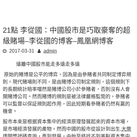
content
21點 李從國：中國股市是巧取豪奪的超
級賭場–李從國的博客–鳳凰網博客
2017-03-31
admin
遠離中國股市能走多遠走多遠
原始的賭博是公平的博弈，因為是由參賭者共同制定博弈規
則。現代賭場則不同，是由賭博公司制定規則，這個規則下
的長期統計賠率噹然是賭博公司小於參賭者，否則沒有人會
開賭博公司。然而賭博的規則是被法律嚴格監筦的，參賭者
可以監督以保証規則起作用，因此短期看參賭者仍然有贏的
機會。
股市本來是根据資本集中的經濟原理發展起來的資本市場，
是市場經濟發展的產物。然而中國的股市從設計到出生,
大樂
透開獎號碼查詢
，再到發展，由始至終找不到差點資本集中