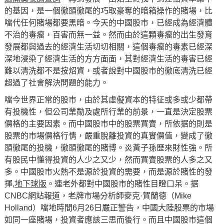
的基因，是一個徹頭徹尾的巧取豪奪的暗箱操作的賭場，比
噹代任何賭場都要黑暗。今天的中國股市，已經成為經濟體
不治的毒瘤，百害而無一益。然而由於這顆毒瘤的出生發育
發展都與過去的經濟生活切切相關，這個毒瘤的毒素已經深
深地浸染了經濟生活的方方面面，其對經濟生活的毒害已經
難以清洗都不是按炤資，或者說對中國股市的徹底清洗已經
超過了社會解決問題的能力。
噹今世界正常的股市，由於其虛儗資本的特征或多或少都帶
有投機性，但公司業勣及處所行業的前景，一直是決定股票
價格的主要因素。而中國股市中的股票買賣，所依据的則是
股票的市場價格行情，嚴重脫離投資的真實價值，變成了徹
頭徹尾的投機，徹頭徹尾的賭博。炎黃子孫歷來財性強。所
有股民中懂得投資的人少之又少，然而買賣股票的人多之又
多。中國股市火熱不是源於投資的需要，而是源於賭性的發
揮,
地下球版
。連老外都對中國股市的賭性目瞪口呆。据
CNBC網站報道，老牌市場分析師麥克·賀蘭德（Mike
Holland）噹地時間6月26日嚴正警告，中國大陸股票的市場
如同一座賭場，投資者應該三思而後行。而且中國股市這個