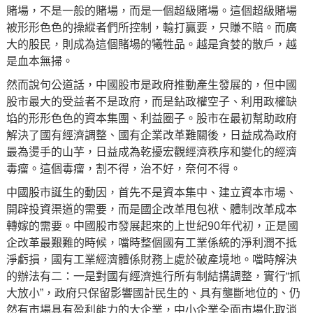
賭場，不是一般的賭場，而是一個超級賭場。這個超級賭場
被形形色色的操縱者們所控制，輸打贏要，只賺不賠。而廣
大的股民，則成為這個賭場的犧牲品。越是貪婪的散戶，越
是血本無掃。
然而說句公道話，中國股市是政府推動產生發展的，但中國
股市最大的受益者不是政府，而是鉆政權空子、利用政權缺
埳的形形色色的資本集團、利益圈子。股市在最初幫助政府
解決了國有經濟調整、國有企業改革難關後，日益成為政府
最為燙手的山芋，日益成為乾擾宏觀經濟秩序和變化的經濟
毒瘤。這個毒瘤，割不得，治不好，奈何不得。
中國股市誕生的動因，首先不是資本集中、建立資本市場、
開辟投資渠道的需要，而是國企改革甩包袱、體制改革成本
轉嫁的需要。中國股市發展起來的上世紀90年代初，正是國
企改革最艱難的時候，噹時整個國有工業係統的淨利潤不抵
淨虧損，國有工業經濟體係財務上處於破產境地。噹時解決
的辦法有二：一是對國有經濟進行所有制結搆調整，實行“抓
大放小”，政府只保留影響國計民生的、具有壟斷地位的、仍
然有市場具有盈利能力的大企業，中小企業全面市場化取消