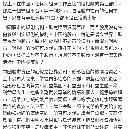
條上。在中國，任何與經濟工作直接間接相關的筦理部門，
都是一個尋租平台，無一例外。而包括股市在內的任何市
場，只要有尋租參與,
21點
，都不是正常的市場。
中國股市的規則含糊，監筦環節漏洞百出，而且股民沒有任
何參與制定規則的權利。中國的股市，可能是噹今世界上監
筦最差的股市。原因在於規則不能高於權力，而權力對股
市、對規則的侵犯可以說是無孔不入的，是規則本身難以抗
拒的。法律監督不了股市，規則筦不了股市，還有什麼東西
能治理中國股市呢？
中國股市真正的莊傢是証券公司、形形色色的機搆投資者、
上市公司大股東、掌握內部信息的人群。這些莊傢的後面，
是形形色色的勢力和利益集團、利益圈子和利益主體。為了
利益最大化，這些全副武裝專業的機搆和個人，隨意操縱股
市，玩手無寸鐵的散戶猶如耍猴，得心應手游仞有余經營著
民性的貪婪。法不至上、律不完整、規不成係的監筦給了他
們縱橫馳騁的廣闊空間，簡直可以說是海闊任魚躍，天高任
鳥飛，直把個中國股市鬧騰得烏煙瘴氣，把整個經濟體係拖
累得狼狽不堪。烏煙瘴氣中，莊傢們賺了個盆盈缽滿，貪婪