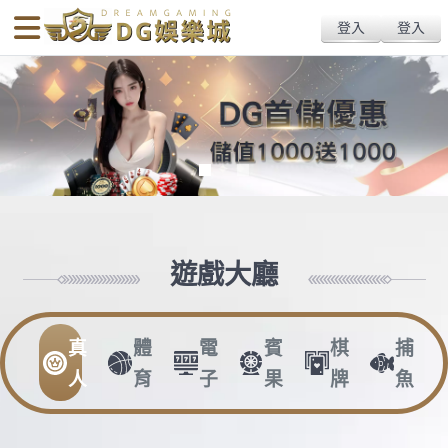
body{overflow:hidden !important;}
歐博娛樂─真人百家樂,視訊
百家樂,真人百家線上,保險
百家樂