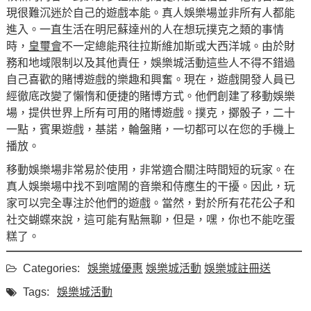
現很難沉迷於自己的遊戲本能。真人娛樂場並非所有人都能
進入。一直生活在明尼蘇達州的人在想玩撲克之類的事情
時，
皇璽會
不一定總能飛往拉斯維加斯或大西洋城。由於財
務和地域限制以及其他責任，娛樂城活動這些人不得不錯過
自己喜歡的賭博遊戲的樂趣和興奮。現在，遊戲開發人員已
經徹底改變了懶惰和便捷的賭博方式。他們創建了移動娛樂
場，提供世界上所有可用的賭博遊戲。撲克，擲骰子，二十
一點，賓果遊戲，基諾，輪盤賭，一切都可以在您的手機上
播放。
移動娛樂場非常易於使用，非常適合關注時間短的玩家。在
真人娛樂場中找不到喧鬧的音樂和侍應生的干擾。因此，玩
家可以完全專注於他們的遊戲。當然，對於所有花花公子和
社交蝴蝶來說，這可能有點無聊，但是，嘿，你也不能吃蛋
糕了。
Categories:
娛樂城優惠
娛樂城活動
娛樂城註冊送
Tags:
娛樂城活動