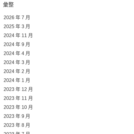
彙整
2026 年 7 月
2025 年 3 月
2024 年 11 月
2024 年 9 月
2024 年 4 月
2024 年 3 月
2024 年 2 月
2024 年 1 月
2023 年 12 月
2023 年 11 月
2023 年 10 月
2023 年 9 月
2023 年 8 月