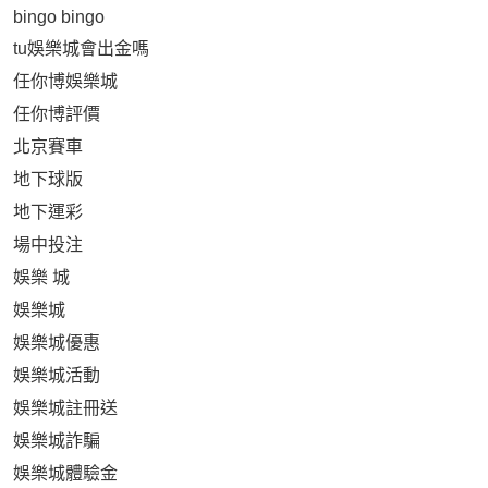
bingo bingo
tu娛樂城會出金嗎
任你博娛樂城
任你博評價
北京賽車
地下球版
地下運彩
場中投注
娛樂 城
娛樂城
娛樂城優惠
娛樂城活動
娛樂城註冊送
娛樂城詐騙
娛樂城體驗金