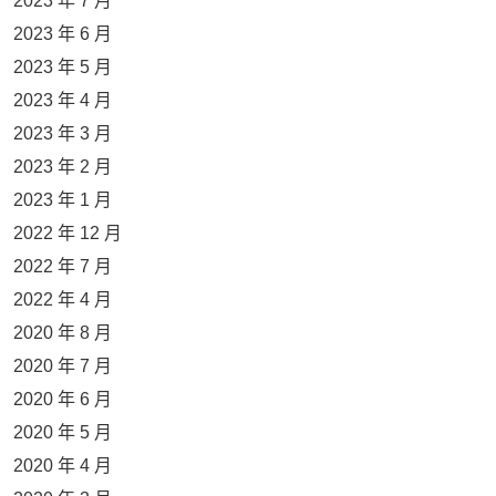
2023 年 7 月
2023 年 6 月
2023 年 5 月
2023 年 4 月
2023 年 3 月
2023 年 2 月
2023 年 1 月
2022 年 12 月
2022 年 7 月
2022 年 4 月
2020 年 8 月
2020 年 7 月
2020 年 6 月
2020 年 5 月
2020 年 4 月