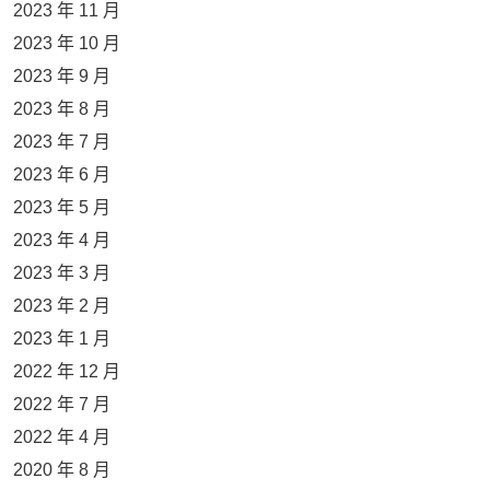
2023 年 11 月
2023 年 10 月
2023 年 9 月
2023 年 8 月
2023 年 7 月
2023 年 6 月
2023 年 5 月
2023 年 4 月
2023 年 3 月
2023 年 2 月
2023 年 1 月
2022 年 12 月
2022 年 7 月
2022 年 4 月
2020 年 8 月