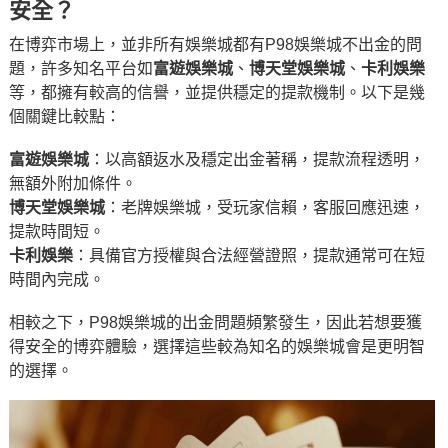
安全？
在博弈市場上，並非所有娛樂城都有P98娛樂城不出金的問
題，許多知名平台如
富遊娛樂城
、
博天堂娛樂城
、
卡利娛樂
等，都擁有較高的信譽，並提供穩定的提款機制。以下是幾
個關鍵比較點：
富遊娛樂城
：以高額返水及穩定出金著稱，提款流程透明，
無額外附加條件。
博天堂娛樂城
：老牌娛樂城，受玩家信賴，客服回應迅速，
提款時間短。
卡利娛樂
：具備官方授權與合法經營證照，提款通常可在短
時間內完成。
相較之下，P98娛樂城的出金問題頻繁發生，因此若想要獲
得安全的博弈體驗，選擇這些較為知名的娛樂城會是更明智
的選擇。