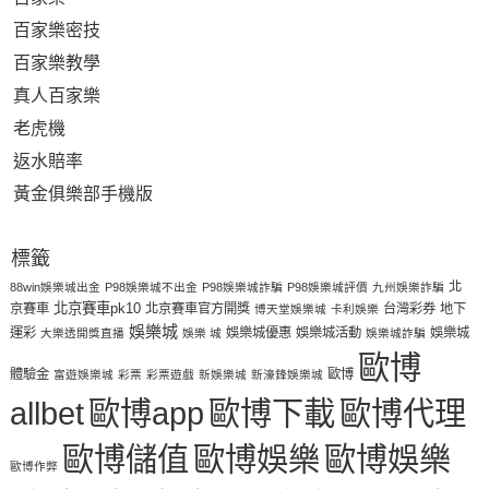
百家樂密技
百家樂教學
真人百家樂
老虎機
返水賠率
黃金俱樂部手機版
標籤
北
88win娛樂城出金
P98娛樂城不出金
P98娛樂城詐騙
P98娛樂城評價
九州娛樂詐騙
北京賽車pk10
京賽車
北京賽車官方開獎
台灣彩券
地下
博天堂娛樂城
卡利娛樂
娛樂城
運彩
娛樂城優惠
娛樂城活動
娛樂城
大樂透開獎直播
娛樂 城
娛樂城詐騙
歐博
體驗金
歐博
富遊娛樂城
彩票
彩票遊戲
新娛樂城
新濠鋒娛樂城
allbet
歐博app
歐博下載
歐博代理
歐博儲值
歐博娛樂
歐博娛樂
歐博作弊