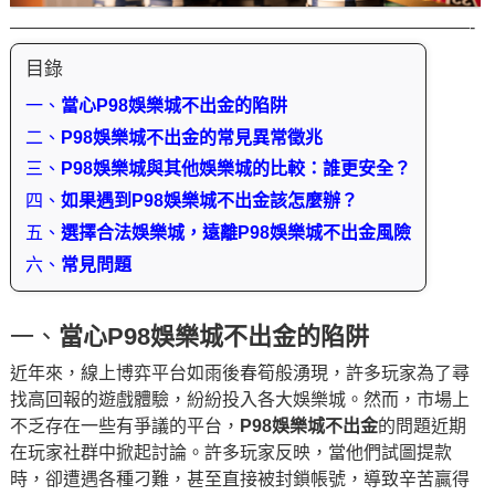
——————————————————————————-
目錄
一、
當心P98娛樂城不出金的陷阱
二、
P98娛樂城不出金的常見異常徵兆
三、
P98娛樂城與其他娛樂城的比較：誰更安全？
四、
如果遇到P98娛樂城不出金該怎麼辦？
五、
選擇合法娛樂城，遠離P98娛樂城不出金風險
六、
常見問題
一、
當心P98娛樂城不出金的陷阱
近年來，線上博弈平台如雨後春筍般湧現，許多玩家為了尋
找高回報的遊戲體驗，紛紛投入各大娛樂城。然而，市場上
不乏存在一些有爭議的平台，
P98娛樂城不出金
的問題近期
在玩家社群中掀起討論。許多玩家反映，當他們試圖提款
時，卻遭遇各種刁難，甚至直接被封鎖帳號，導致辛苦贏得