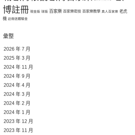
博註冊
百家樂
老虎
百家樂密技
百家樂教學
現金版
球版
真人百家樂
機
註冊送體驗金
彙整
2026 年 7 月
2025 年 3 月
2024 年 11 月
2024 年 9 月
2024 年 4 月
2024 年 3 月
2024 年 2 月
2024 年 1 月
2023 年 12 月
2023 年 11 月