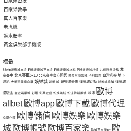
百家樂密技
百家樂教學
真人百家樂
老虎機
返水賠率
黃金俱樂部手機版
標籤
北
88win娛樂城出金
P98娛樂城不出金
P98娛樂城詐騙
P98娛樂城評價
九州娛樂詐騙
北京賽車pk10
京賽車
北京賽車官方開獎
台灣彩券
地下
博天堂娛樂城
卡利娛樂
娛樂城
運彩
娛樂城優惠
娛樂城活動
娛樂城
大樂透開獎直播
娛樂 城
娛樂城詐騙
歐博
體驗金
歐博
富遊娛樂城
彩票
彩票遊戲
新娛樂城
新濠鋒娛樂城
allbet
歐博app
歐博下載
歐博代理
歐博儲值
歐博娛樂
歐博娛樂
歐博作弊
城
歐博帳號
歐博百家樂
歐
歐博百家樂ptt