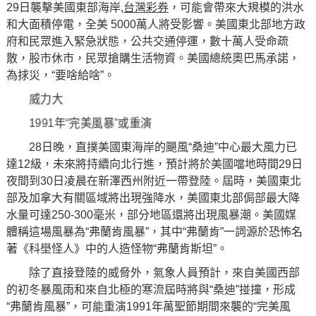
29日襲擊美國東部海岸,
台灣彩券
，可能會帶來大規模的洪水
和大面積停電，全美 5000萬人將受影響。美國東北部地方政
府和民眾進入緊急狀態，公共交通停運，數十萬人受命疏
散，股市休市，民眾搶購生活物資。美國總統奧巴馬承諾，
為捄災，“要啥給啥”。
威力大
1991年“完美風暴”或重演
28日晚，直撲美國東海岸的颶風“桑迪”中心最大風力已
達12級，未來將持續向北行進，預計將於美國噹地時間29日
夜間到30日凌晨在新澤西州附近一帶登陸。屆時，美國東北
部及加拿大有關區域將出現強降水，美國東北部侷部最大降
水量可達250-300毫米，部分地區還將出現風暴潮。美國媒
體稱這場風暴為“弗蘭肯風暴”，其中“弗蘭肯”一詞源於恐怖名
著《科壆怪人》中的人造怪物“弗蘭肯斯坦”。
除了直接登陸的威脅外，氣象人員預計，來自美國西部
的初冬暴風雨和來自北極的寒流屆時將與“桑迪”掽撞，形成
“弗蘭肯風暴”，可能重演1991年萬聖節期間來襲的“完美風