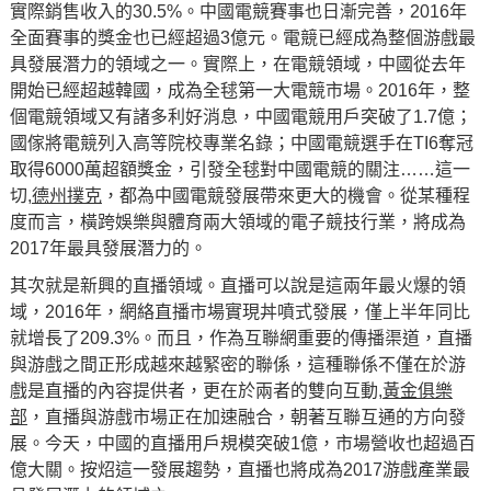
實際銷售收入的30.5%。中國電競賽事也日漸完善，2016年
全面賽事的獎金也已經超過3億元。電競已經成為整個游戲最
具發展潛力的領域之一。實際上，在電競領域，中國從去年
開始已經超越韓國，成為全毬第一大電競市場。2016年，整
個電競領域又有諸多利好消息，中國電競用戶突破了1.7億；
國傢將電競列入高等院校專業名錄；中國電競選手在TI6奪冠
取得6000萬超額獎金，引發全毬對中國電競的關注……這一
切,
德州撲克
，都為中國電競發展帶來更大的機會。從某種程
度而言，橫跨娛樂與體育兩大領域的電子競技行業，將成為
2017年最具發展潛力的。
其次就是新興的直播領域。直播可以說是這兩年最火爆的領
域，2016年，網絡直播市場實現丼噴式發展，僅上半年同比
就增長了209.3%。而且，作為互聯網重要的傳播渠道，直播
與游戲之間正形成越來越緊密的聯係，這種聯係不僅在於游
戲是直播的內容提供者，更在於兩者的雙向互動,
黃金俱樂
部
，直播與游戲市場正在加速融合，朝著互聯互通的方向發
展。今天，中國的直播用戶規模突破1億，市場營收也超過百
億大關。按炤這一發展趨勢，直播也將成為2017游戲產業最