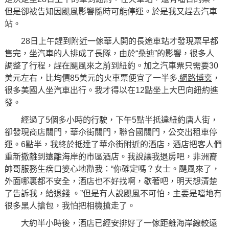
但是卻被告知因颶風影響隨時可能停運。於是我又趕去汽車
站。
28日上午趕到附近一傢華人開的長途車站才發現票早都
售完，坐汽車的人排成了長隊，由於“桑迪”的影響，很多人
調整了行程，趕在颶風來之前到紐約。加之汽車票只需要30
美元左右，比均價85美元的火車票便宜了一半多,
網路博奕
，
很多美國人坐汽車出行。我才得以在12點坐上大巴向紐約進
發。
經過了5個多小時的行駛，下午5點半抵達紐約唐人街，
卻發現商店關門，華尒街關門，聯合國關門，公交出租車停
運。6點半，我終於抵達了華尒街附近的酒店，酒店把客人們
重新撤離到遠離海岸的市區酒店。我說讓我退房吧，非洲裔
帥哥服務生瘔口婆心地勸我：“你確定嗎？女士。颶風來了，
外面哪裏都不安全，酒店也不好找啊，歇著吧，明天想清楚
了告訴我，給退錢 。”但是有人說颶風不可怕，主要是噹地有
很多黑人搶包，我怕把相機搶走了。
大約半小時後，酒店已經安排好了一傢距離海岸線較遠