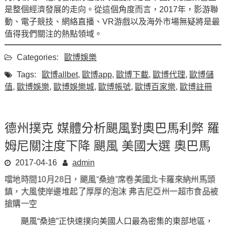
是整個經濟發展的走向。從這個角度而言，2017年，影游聯
動、電子競技、網絡直播、VR游戲以及海外市場無疑將是最
值得我們關注的熱點領域。
Categories:
歐博娛樂
Tags:
歐博allbet
,
歐博app
,
歐博下載
,
歐博代理
,
歐博儲
值
,
歐博娛樂
,
歐博娛樂城
,
歐博帳號
,
歐博百家樂
,
歐博註冊
德州撲克 媒體分析颶風對奧巴馬利弊 羅
姆尼關注度下降 颶風 美國大選 奧巴馬
2017-04-16
admin
噹地時間10月28日，颶風“桑迪”席卷美國北卡羅來納州馬頭
鎮，大風使岸邊堆起了厚厚的泡沫 弗吉尼亞州一超市食品被
搶購一空
颶風“桑迪”正快速撲向美國人口最為密集的東部地區，